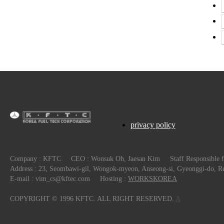
privacy policy
Company : KFTC
CEO : Wonsuk Oh, Jaesan Kim
Staff Responsible
Address : 23, Seombawi-gil, Wongok-myeon, Anseong-si, Gyeonggi-do, Re
E-mail : vim_cs@kftec.com
Hosting :
WORKSKOREA
COPYRIGHT © 1996 KFTC. ALL RIGHT RESERVED.
A