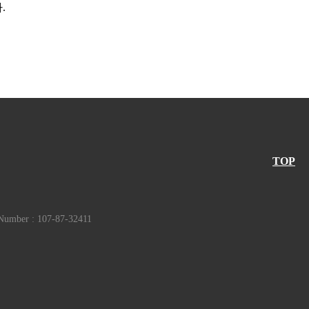
.
TOP
 Number : 107-87-32411